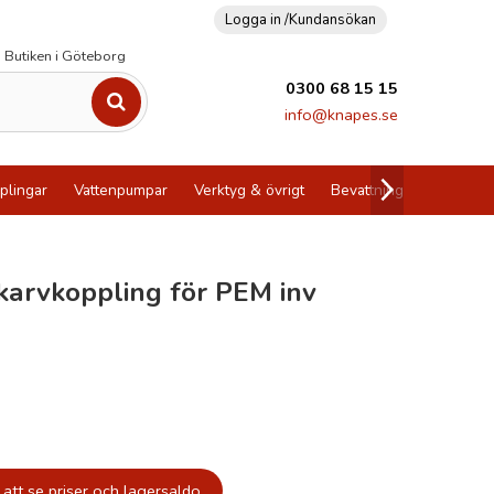
Logga in /
Kundansökan
Butiken i Göteborg
0300 68 15 15
info@knapes.se
plingar
Vattenpumpar
Verktyg & övrigt
Bevattning
Utförsälj
karvkoppling för PEM inv
att se priser och lagersaldo