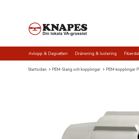
Avlopp & Dagvatten
Dränering & Isolering
Fiberdu
Startsidan
PEM-Slang och kopplingar
PEM-kopplingar P