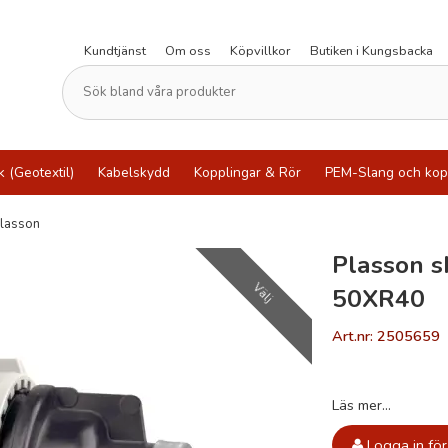
Kundtjänst
Om oss
Köpvillkor
Butiken i Kungsbacka
k (Geotextil)
Kabelskydd
Kopplingar & Rör
PEM-Slang och kop
lasson
Plasson s
Välj
50XR40
Art.nr: 2505659
Läs mer...
Logga in för 