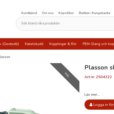
Kundtjänst
Om oss
Köpvillkor
Butiken i Kungsbacka
k (Geotextil)
Kabelskydd
Kopplingar & Rör
PEM-Slang och kop
lasson
Plasson 
Välj
Art.nr: 2504322
Läs mer...
Logga in för 