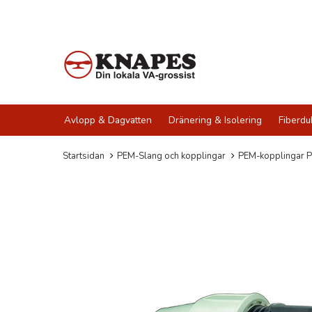
Avlopp & Dagvatten
Dränering & Isolering
Fiberdu
Startsidan
PEM-Slang och kopplingar
PEM-kopplingar P