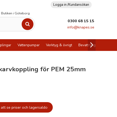
Logga in /
Kundansökan
Butiken i Göteborg
0300 68 15 15
info@knapes.se
plingar
Vattenpumpar
Verktyg & övrigt
Bevattning
Utförsälj
skarvkoppling för PEM 25mm
att se priser och lagersaldo