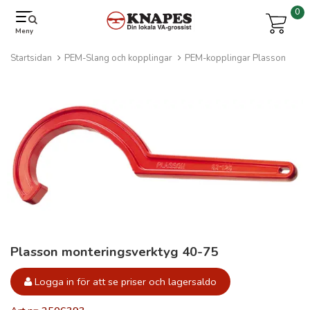
0
Meny
Startsidan
PEM-Slang och kopplingar
PEM-kopplingar Plasson
Plasson monteringsverktyg 40-75
Logga in för att se priser och lagersaldo