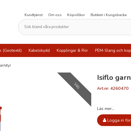
Kundtjänst
Om oss
Köpvillkor
Butiken i Kungsbacka
k (Geotextil)
Kabelskydd
Kopplingar & Rör
PEM-Slang och kop
arnityr
Isiflo garn
Välj
Art.nr: 4260470
Läs mer...
Logga in för 