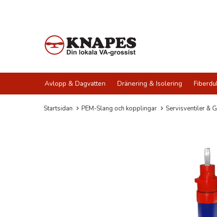
Avlopp & Dagvatten
Dränering & Isolering
Fiberdu
Startsidan
PEM-Slang och kopplingar
Servisventiler & G