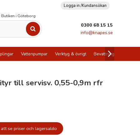
Logga in /
Kundansökan
Butiken i Göteborg
0300 68 15 15
info@knapes.se
plingar
Vattenpumpar
Verktyg & övrigt
Bevattning
Utförsälj
ityr till servisv. 0,55-0,9m rfr
att se priser och lagersaldo