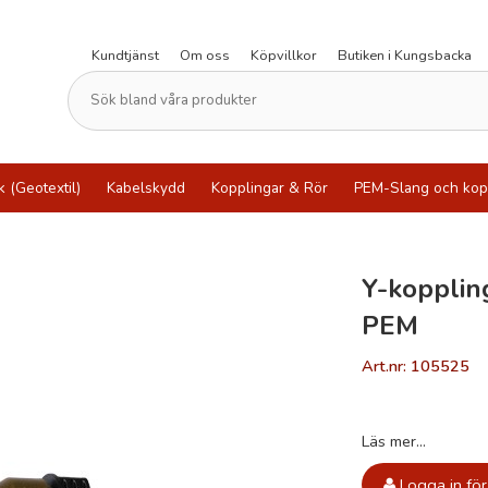
Kundtjänst
Om oss
Köpvillkor
Butiken i Kungsbacka
k (Geotextil)
Kabelskydd
Kopplingar & Rör
PEM-Slang och kop
Y-koppli
PEM
Art.nr: 105525
Läs mer...
Logga in för 