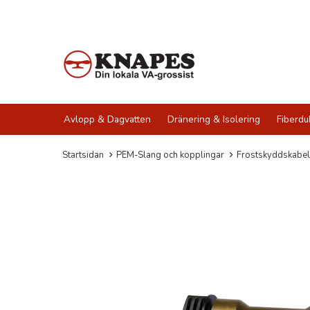
Avlopp & Dagvatten
Dränering & Isolering
Fiberdu
Startsidan
PEM-Slang och kopplingar
Frostskyddskabel