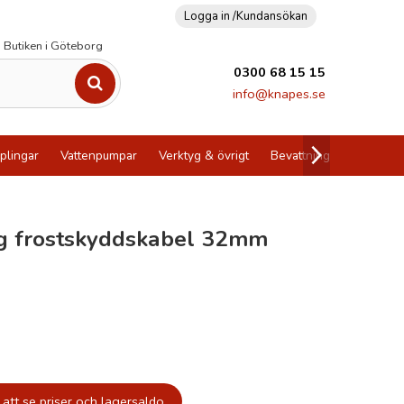
Logga in /
Kundansökan
Butiken i Göteborg
0300 68 15 15
info@knapes.se
plingar
Vattenpumpar
Verktyg & övrigt
Bevattning
Utförsälj
ng frostskyddskabel 32mm
att se priser och lagersaldo