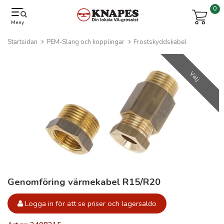
0
Meny
Startsidan
PEM-Slang och kopplingar
Frostskyddskabel
Välj
Genomföring värmekabel R15/R20
Logga in för att se priser och lagersaldo