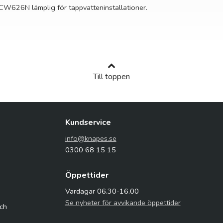
 CW626N lämplig för tappvatteninstallationer.
Till toppen
Kundservice
info@knapes.se
0300 68 15 15
Öppettider
Vardagar 06.30-16.00
Se nyheter för avvikande öppettider
och