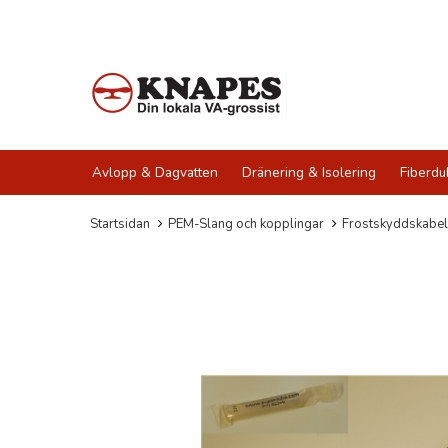
Avlopp & Dagvatten
Dränering & Isolering
Fiberdu
Startsidan
PEM-Slang och kopplingar
Frostskyddskabel