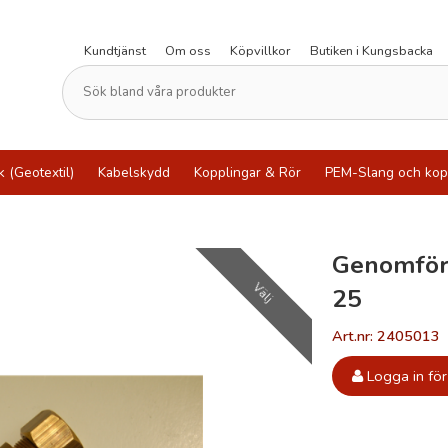
Kundtjänst
Om oss
Köpvillkor
Butiken i Kungsbacka
k (Geotextil)
Kabelskydd
Kopplingar & Rör
PEM-Slang och kop
Genomför
Välj
25
Art.nr: 2405013
Logga in för 