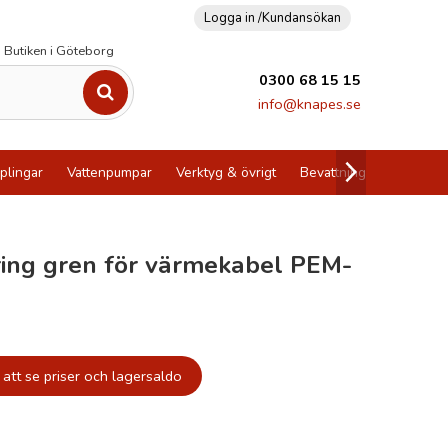
Logga in /
Kundansökan
Butiken i Göteborg
0300 68 15 15
info@knapes.se
plingar
Vattenpumpar
Verktyg & övrigt
Bevattning
Utförsälj
ing gren för värmekabel PEM-
att se priser och lagersaldo