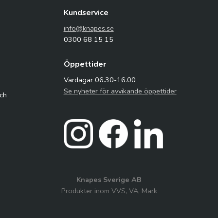
Kundservice
info@knapes.se
0300 68 15 15
Öppettider
Vardagar 06.30-16.00
Se nyheter för avvikande öppettider
och
Knapes Sverige AB
Produkter inom VVS, VA, Mark