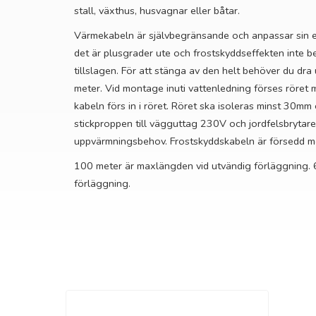
stall, växthus, husvagnar eller båtar.
Värmekabeln är självbegränsande och anpassar sin 
det är plusgrader ute och frostskyddseffekten inte 
tillslagen. För att stänga av den helt behöver du dra
meter. Vid montage inuti vattenledning förses röre
kabeln förs in i röret. Röret ska isoleras minst 30mm
stickproppen till vägguttag 230V och jordfelsbrytare.
uppvärmningsbehov. Frostskyddskabeln är försedd me
100 meter är maxlängden vid utvändig förläggning. 
förläggning.