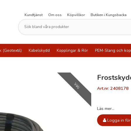
Kundtjänst
Om oss
Köpvillkor
Butiken i Kungsbacka
k (Geotextil)
Kabelskydd
Kopplingar & Rör
PEM-Slang och kop
Frostskyd
Välj
Art.nr: 2408178
Läs mer...
Logga in för 