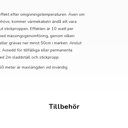
effekt efter omgivningstemperaturen. Även om
behövs, kommer värmekabeln ändå att vara
 ut stickproppen. Effekten är 10 watt per
t med mässingsgenomföring, genom vilken
 eller grävas ner minst 50cm i marken. Anslut
 Avsedd för tillfälliga eller permanenta
d 2m sladdställ och stickpropp.
60 meter är maxlängden vid invändig
Tillbehör