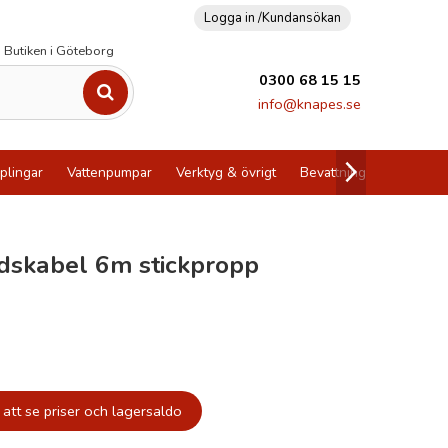
Logga in /
Kundansökan
Butiken i Göteborg
0300 68 15 15
info@knapes.se
plingar
Vattenpumpar
Verktyg & övrigt
Bevattning
Utförsälj
dskabel 6m stickpropp
att se priser och lagersaldo