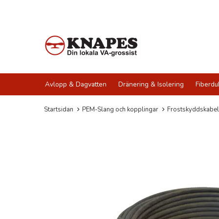
Avlopp & Dagvatten
Dränering & Isolering
Fiberdu
Startsidan
PEM-Slang och kopplingar
Frostskyddskabel