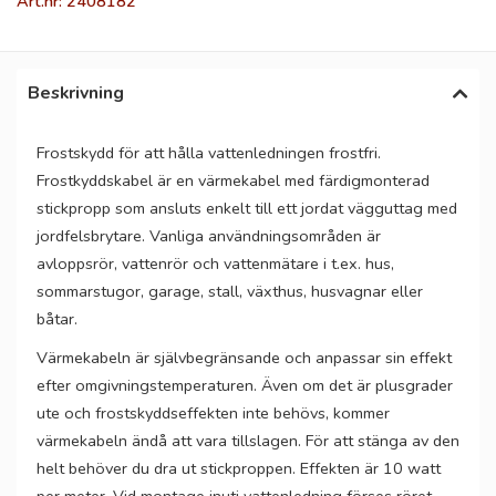
Art.nr: 2408182
Beskrivning
Frostskydd för att hålla vattenledningen frostfri.
Frostkyddskabel är en värmekabel med färdigmonterad
stickpropp som ansluts enkelt till ett jordat vägguttag med
jordfelsbrytare. Vanliga användningsområden är
avloppsrör, vattenrör och vattenmätare i t.ex. hus,
sommarstugor, garage, stall, växthus, husvagnar eller
båtar.
Värmekabeln är självbegränsande och anpassar sin effekt
efter omgivningstemperaturen. Även om det är plusgrader
ute och frostskyddseffekten inte behövs, kommer
värmekabeln ändå att vara tillslagen. För att stänga av den
helt behöver du dra ut stickproppen. Effekten är 10 watt