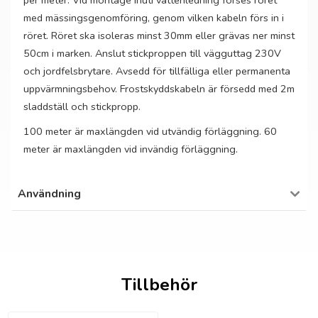
per meter. Vid montage inuti vattenledning förses röret
med mässingsgenomföring, genom vilken kabeln förs in i
röret. Röret ska isoleras minst 30mm eller grävas ner minst
50cm i marken. Anslut stickproppen till vägguttag 230V
och jordfelsbrytare. Avsedd för tillfälliga eller permanenta
uppvärmningsbehov. Frostskyddskabeln är försedd med 2m
sladdställ och stickpropp.
100 meter är maxlängden vid utvändig förläggning. 60
meter är maxlängden vid invändig förläggning.
Användning
Tillbehör