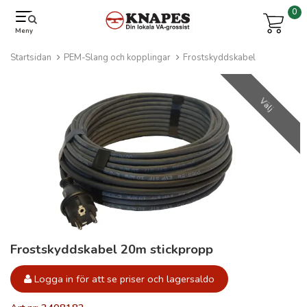
0
Meny
Startsidan
PEM-Slang och kopplingar
Frostskyddskabel
Välj
Frostskyddskabel 20m stickpropp
Logga in för att se priser och lagersaldo