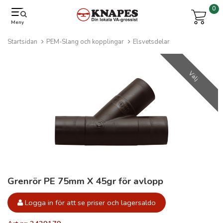
0
Meny
Startsidan
PEM-Slang och kopplingar
Elsvetsdelar
Välj
Grenrör PE 75mm X 45gr för avlopp
Logga in för att se priser och lagersaldo