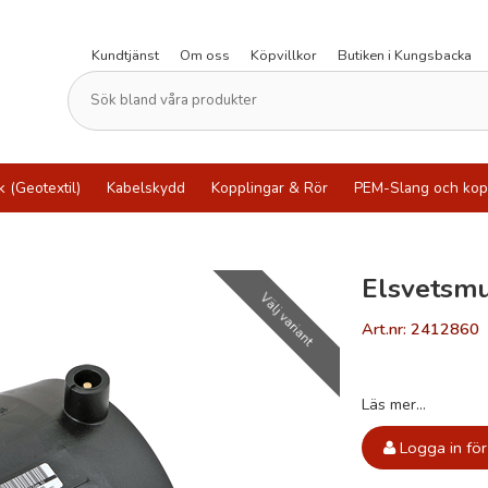
Kundtjänst
Om oss
Köpvillkor
Butiken i Kungsbacka
k (Geotextil)
Kabelskydd
Kopplingar & Rör
PEM-Slang och kop
Elsvetsm
Välj variant
Art.nr: 2412860
Läs mer...
Logga in för 