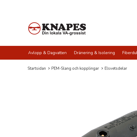
Avlopp & Dagvatten
Dränering & Isolering
Fiberdu
Startsidan
PEM-Slang och kopplingar
Elsvetsdelar