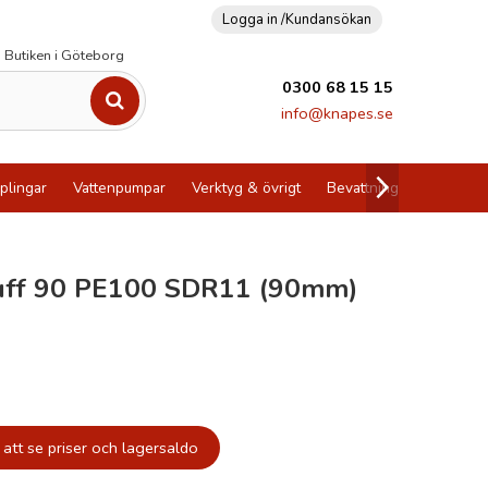
Logga in /
Kundansökan
Butiken i Göteborg
0300 68 15 15
info@knapes.se
plingar
Vattenpumpar
Verktyg & övrigt
Bevattning
Utförsälj
uff 90 PE100 SDR11 (90mm)
att se priser och lagersaldo