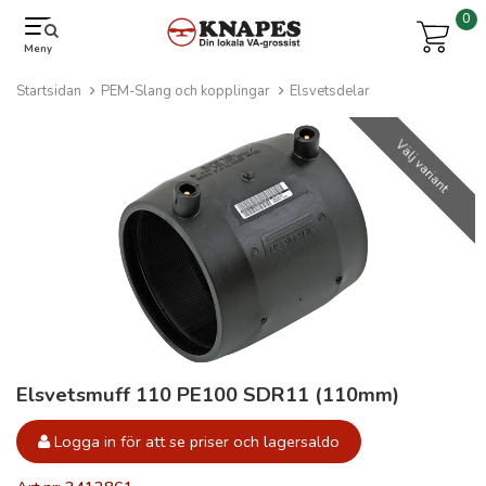
0
Meny
Startsidan
PEM-Slang och kopplingar
Elsvetsdelar
Välj variant
Elsvetsmuff 110 PE100 SDR11 (110mm)
Logga in för att se priser och lagersaldo