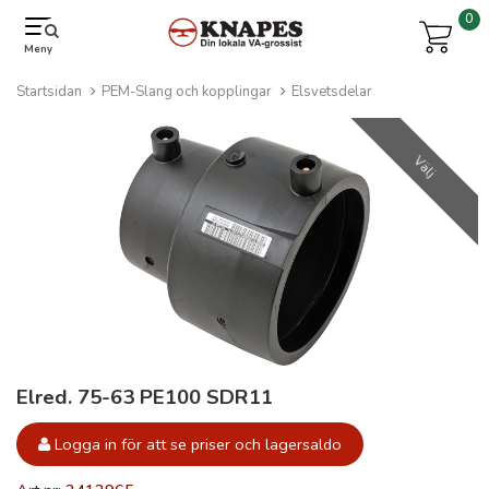
0
Meny
Startsidan
PEM-Slang och kopplingar
Elsvetsdelar
Välj
Elred. 75-63 PE100 SDR11
Logga in för att se priser och lagersaldo