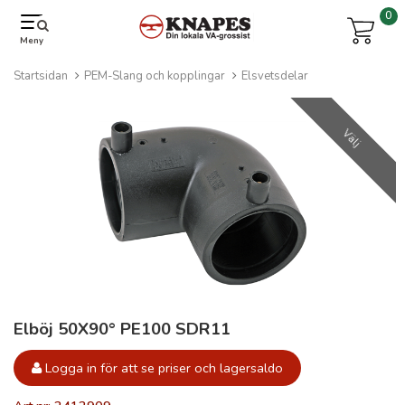
0
Meny
Startsidan
PEM-Slang och kopplingar
Elsvetsdelar
Välj
Elböj 50X90° PE100 SDR11
Logga in för att se priser och lagersaldo