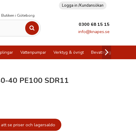
Logga in /
Kundansökan
Butiken i Göteborg
0300 68 15 15
info@knapes.se
plingar
Vattenpumpar
Verktyg & övrigt
Bevattning
Utförsälj
 40-40 PE100 SDR11
att se priser och lagersaldo