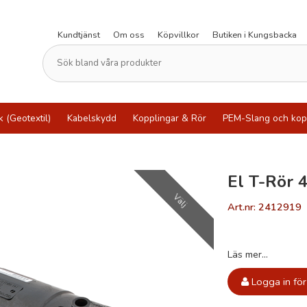
Kundtjänst
Om oss
Köpvillkor
Butiken i Kungsbacka
k (Geotextil)
Kabelskydd
Kopplingar & Rör
PEM-Slang och kop
El T-Rör
Välj
Art.nr: 2412919
Läs mer...
Logga in för 