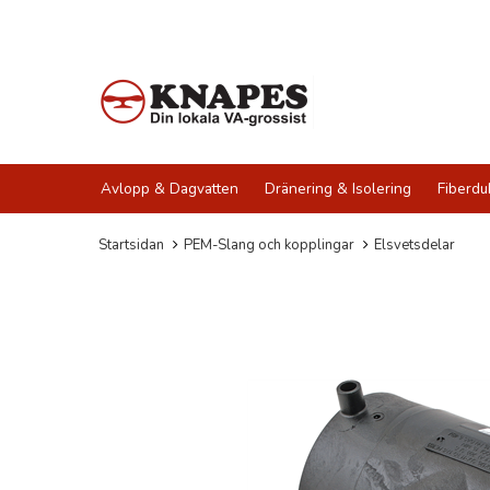
Avlopp & Dagvatten
Dränering & Isolering
Fiberdu
Startsidan
PEM-Slang och kopplingar
Elsvetsdelar