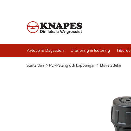
Avlopp & Dagvatten
Dränering & Isolering
Fiberdu
Startsidan
PEM-Slang och kopplingar
Elsvetsdelar