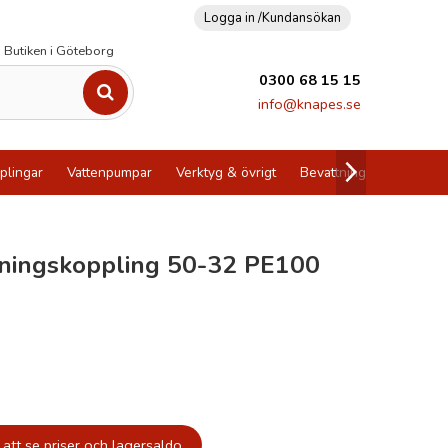
Logga in /
Kundansökan
Butiken i Göteborg
0300 68 15 15
info@knapes.se
plingar
Vattenpumpar
Verktyg & övrigt
Bevattning
Utförsälj
ningskoppling 50-32 PE100
att se priser och lagersaldo