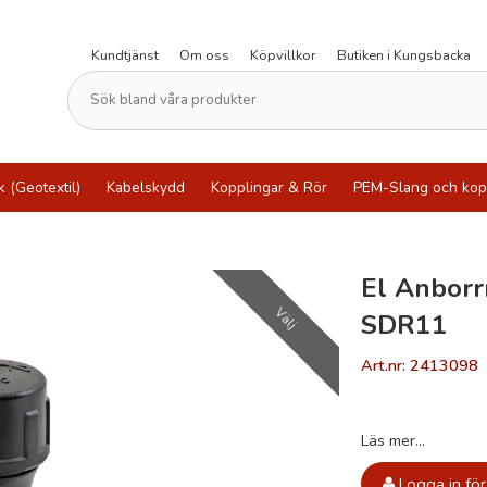
Kundtjänst
Om oss
Köpvillkor
Butiken i Kungsbacka
k (Geotextil)
Kabelskydd
Kopplingar & Rör
PEM-Slang och kop
El Anborr
Välj
SDR11
Art.nr: 2413098
Läs mer...
Logga in för 