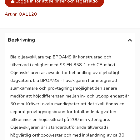
Logga in för att se priser och lagersaldo
Art.nr: OA1120
Beskrivning
Bia oljeavskiljare typ BPOAMS är konstruerad och
tillverkad i enlighet med SS EN 858-1 och CE-märkt.
Oljeavskiljaren är avsedd för behandling av oljehaltigt
dagvatten. bia BPOAMS - I avskiljaren har integrerad
slamkammare och provtagningsmöjlighet den senare
medför att höjddifferensen mellan in- och utlopp endast är
50 mm. Kräver lokala myndigheter att det skall finnas en
separat provtagningsbrunn för frifallande dagvatten
tillkommer en höjdskillnad på 200 mm ytterligare.
Oljeavskiljaren är i standardutförande tillverkad i
högvärdig orthopolyester och med inblandning av ca 30