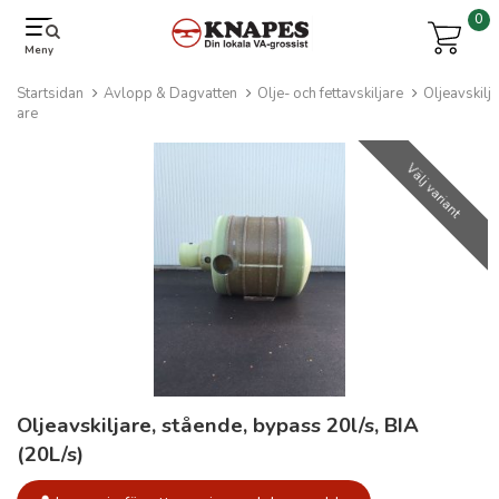
0
Meny
Startsidan
Avlopp & Dagvatten
Olje- och fettavskiljare
Oljeavskilj
are
Välj variant
Oljeavskiljare, stående, bypass 20l/s, BIA
(20L/s)