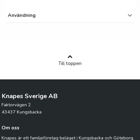
Användning
Till toppen
Knapes Sverige AB
Faktorvägen 2
43437 Kungsbacka
Om oss
Knapes är ett familjeföretag beläget i Kungsbacka och Göteborg.