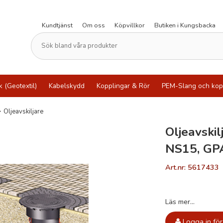
Kundtjänst
Om oss
Köpvillkor
Butiken i Kungsbacka
k (Geotextil)
Kabelskydd
Kopplingar & Rör
PEM-Slang och kop
Oljeavskiljare
Oljeavskil
NS15, GP
Art.nr: 5617433
Läs mer...
Logga in för 