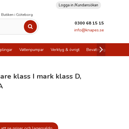
Logga in /
Kundansökan
Butiken i Göteborg
0300 68 15 15
info@knapes.se
plingar
Vattenpumpar
Verktyg & övrigt
Bevattning
Utförsälj
jare klass I mark klass D,
A
att se priser och lagersaldo