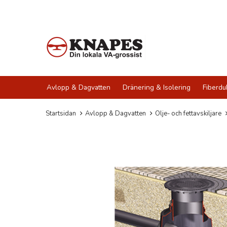
Avlopp & Dagvatten
Dränering & Isolering
Fiberdu
Startsidan
Avlopp & Dagvatten
Olje- och fettavskiljare