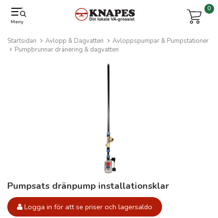
0
Meny
Startsidan
Avlopp & Dagvatten
Avloppspumpar & Pumpstationer
Pumpbrunnar dränering & dagvatten
Pumpsats dränpump installationsklar
Logga in för att se priser och lagersaldo