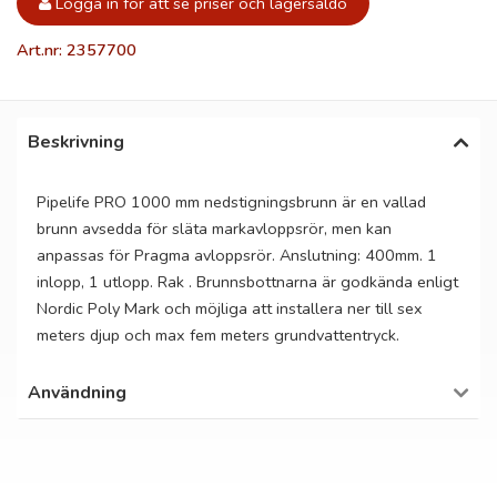
Logga in för att se priser och lagersaldo
Art.nr: 2357700
Beskrivning
Pipelife PRO 1000 mm nedstigningsbrunn är en vallad
brunn avsedda för släta markavloppsrör, men kan
anpassas för Pragma avloppsrör. Anslutning: 400mm. 1
inlopp, 1 utlopp. Rak . Brunnsbottnarna är godkända enligt
Nordic Poly Mark och möjliga att installera ner till sex
meters djup och max fem meters grundvattentryck.
Användning