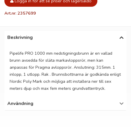
Logga in för att se priser och lagersaldo
Art.nr: 2357699
Beskrivning
Pipelife PRO 1000 mm nedstigningsbrunn är en vallad
brunn avsedda för släta markavloppsrör, men kan
anpassas för Pragma avloppsrör. Anslutning: 315mm. 1
inlopp, 1 utlopp. Rak . Brunnsbottnarna är godkända enligt
Nordic Poly Mark och möjliga att installera ner till sex
meters djup och max fem meters grundvattentryck.
Användning