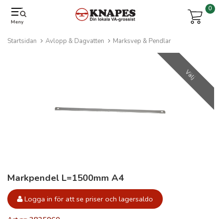
0
Meny
Startsidan
Avlopp & Dagvatten
Marksvep & Pendlar
Välj
Markpendel L=1500mm A4
Logga in för att se priser och lagersaldo