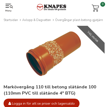
0
Meny
Startsidan
Avlopp & Dagvatten
Övergångar plast-betong-gjutjärn
Välj storlek
Markövergång 110 till betong slätände 100
(110mm PVC till slätände 4" BTG)
Logga in för att se priser och lagersaldo