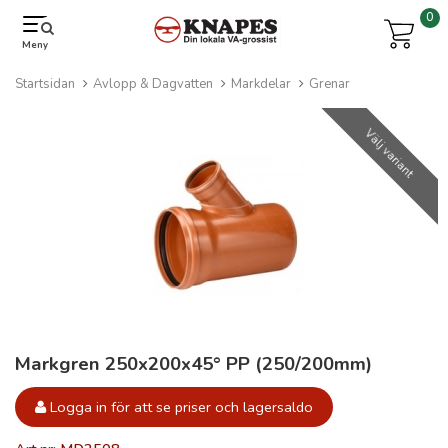
0
Meny
Startsidan
Avlopp & Dagvatten
Markdelar
Grenar
Välj variant
Markgren 250x200x45° PP (250/200mm)
Logga in för att se priser och lagersaldo