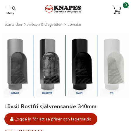
0
Meny
Startsidan
Avlopp & Dagvatten
Lövsilar
Lövsil Rostfri självrensande 340mm
Logga in för att se priser och lagersaldo