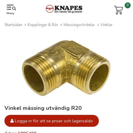
0
Meny
Startsidan
Kopplingar & Rör
Mässingsrördelar
Vinklar
Vinkel mässing utvändig R20
Logga in för att se priser och lagersaldo