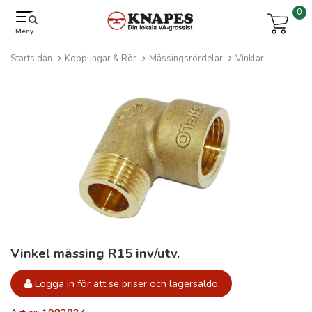
0
Meny
Startsidan
Kopplingar & Rör
Mässingsrördelar
Vinklar
Vinkel mässing R15 inv/utv.
Logga in för att se priser och lagersaldo