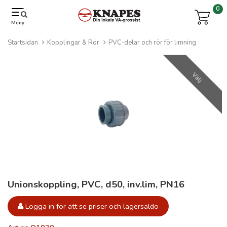
0
Meny
Startsidan
Kopplingar & Rör
PVC-delar och rör för limning
Välj
Unionskoppling, PVC, d50, inv.lim, PN16
Logga in för att se priser och lagersaldo