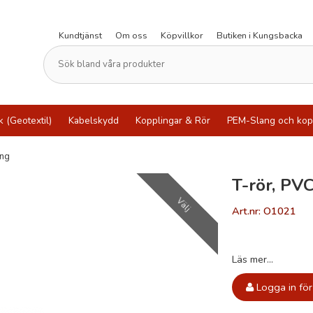
Kundtjänst
Om oss
Köpvillkor
Butiken i Kungsbacka
k (Geotextil)
Kabelskydd
Kopplingar & Rör
PEM-Slang och kop
ing
T-rör, PVC
Välj
Art.nr: O1021
Läs mer...
Logga in för 