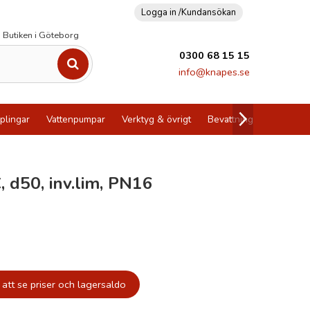
Logga in /
Kundansökan
Butiken i Göteborg
0300 68 15 15
info@knapes.se
plingar
Vattenpumpar
Verktyg & övrigt
Bevattning
Utförsälj
, d50, inv.lim, PN16
att se priser och lagersaldo