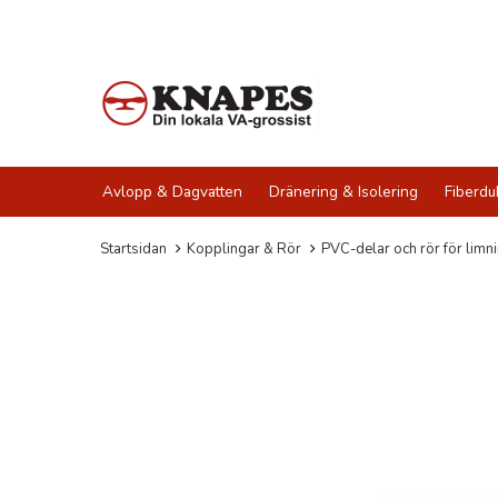
Avlopp & Dagvatten
Dränering & Isolering
Fiberdu
Startsidan
Kopplingar & Rör
PVC-delar och rör för limn