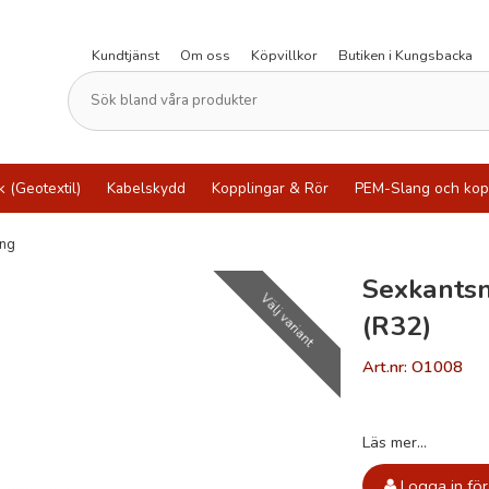
Kundtjänst
Om oss
Köpvillkor
Butiken i Kungsbacka
k (Geotextil)
Kabelskydd
Kopplingar & Rör
PEM-Slang och kop
ing
Sexkantsn
Välj variant
(R32)
Art.nr: O1008
Läs mer...
Logga in för 