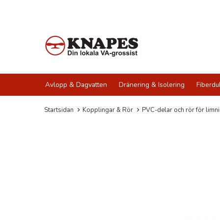
Avlopp & Dagvatten
Dränering & Isolering
Fiberdu
Startsidan
Kopplingar & Rör
PVC-delar och rör för limn