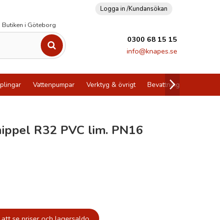
Logga in /
Kundansökan
Butiken i Göteborg
0300 68 15 15
info@knapes.se
plingar
Vattenpumpar
Verktyg & övrigt
Bevattning
Utförsälj
ippel R32 PVC lim. PN16
att se priser och lagersaldo