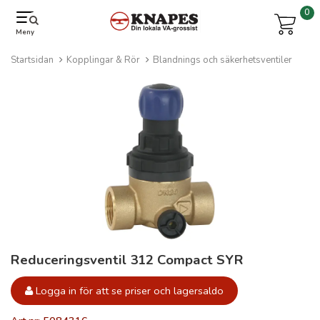
0
Meny
Startsidan
Kopplingar & Rör
Blandnings och säkerhetsventiler
Reduceringsventil 312 Compact SYR
Logga in för att se priser och lagersaldo