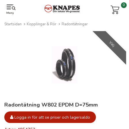
0
Meny
Startsidan
Kopplingar & Rör
Radontätningar
Välj
Radontätning W802 EPDM D=75mm
Logga in för att se priser och lagersaldo