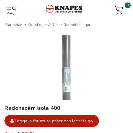
0
Meny
Startsidan
Kopplingar & Rör
Radontätningar
Radonspärr Isola 400
Logga in för att se priser och lagersaldo