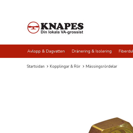
Avlopp & Dagvatten
Dränering & Isolering
Fiberdu
Startsidan
Kopplingar & Rör
Mässingsrördelar