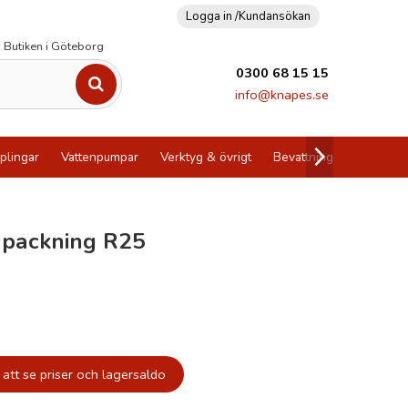
Logga in /
Kundansökan
Butiken i Göteborg
0300 68 15 15
info@knapes.se
plingar
Vattenpumpar
Verktyg & övrigt
Bevattning
Utförsälj
 packning R25
att se priser och lagersaldo