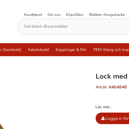
Kundtjänst
Om oss
Köpvillkor
Butiken i Kungsbacka
k (Geotextil)
Kabelskydd
Kopplingar & Rör
PEM-Slang och kop
Lock med
Art.nr: 4464848
Läs mer...
Logga in för 