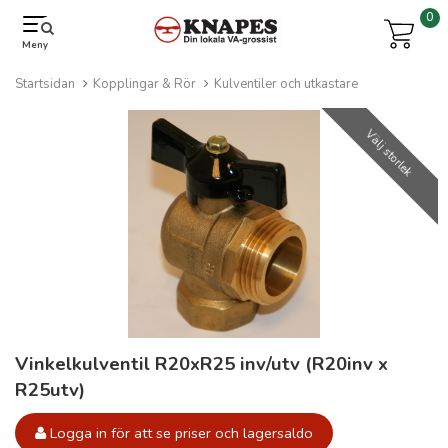
0
Meny
Startsidan
Kopplingar & Rör
Kulventiler och utkastare
Välj storlek
Vinkelkulventil R20xR25 inv/utv (R20inv x
R25utv)
Logga in för att se priser och lagersaldo