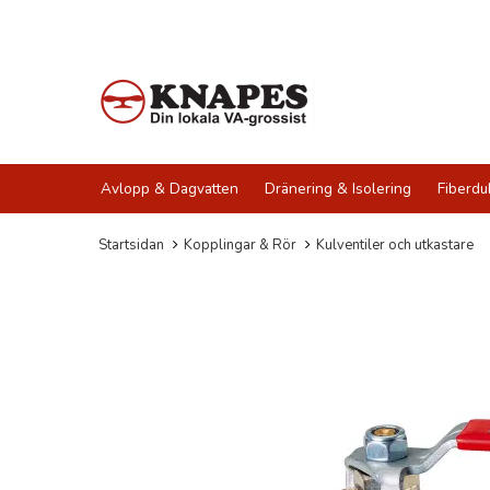
Avlopp & Dagvatten
Dränering & Isolering
Fiberdu
Startsidan
Kopplingar & Rör
Kulventiler och utkastare