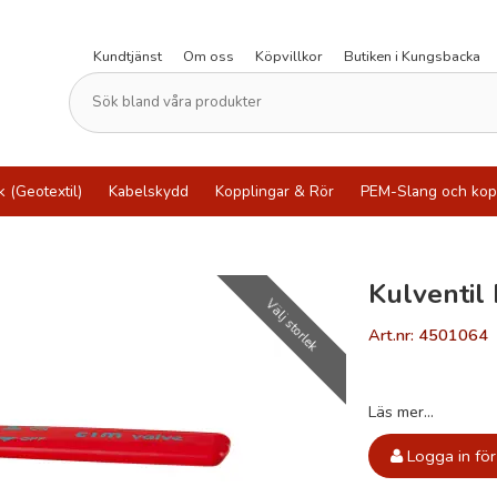
Kundtjänst
Om oss
Köpvillkor
Butiken i Kungsbacka
k (Geotextil)
Kabelskydd
Kopplingar & Rör
PEM-Slang och kop
Kulventil
Välj storlek
Art.nr: 4501064
Läs mer...
Logga in för 