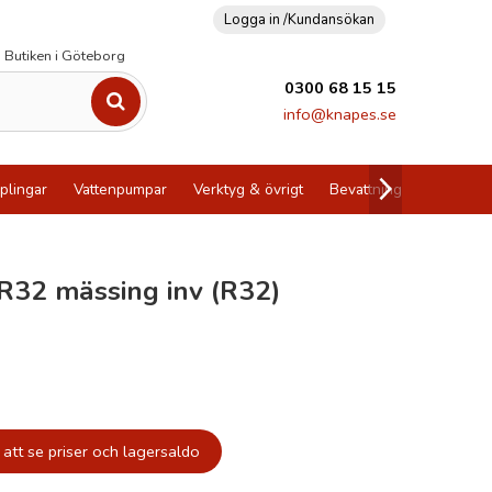
Logga in /
Kundansökan
Butiken i Göteborg
0300 68 15 15
info@knapes.se
plingar
Vattenpumpar
Verktyg & övrigt
Bevattning
Utförsälj
 R32 mässing inv (R32)
att se priser och lagersaldo