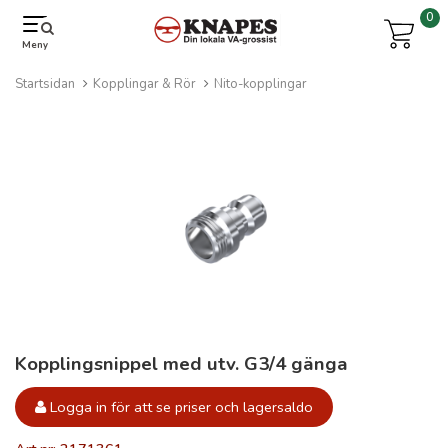
0
Meny
Startsidan
Kopplingar & Rör
Nito-kopplingar
Kopplingsnippel med utv. G3/4 gänga
Logga in för att se priser och lagersaldo