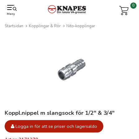
0
Meny
Startsidan
Kopplingar & Rör
Nito-kopplingar
Koppl.nippel m slangsock för 1/2" & 3/4"
Logga in för att se priser och lagersaldo