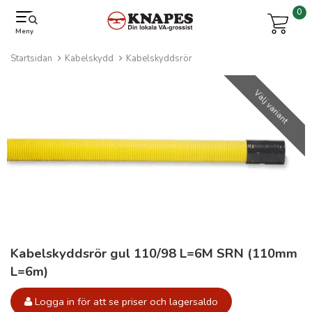
0
Meny
Startsidan
Kabelskydd
Kabelskyddsrör
Välj variant
Kabelskyddsrör gul 110/98 L=6M SRN (110mm
L=6m)
Logga in för att se priser och lagersaldo