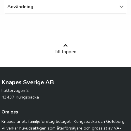
Användning
Till toppen
Knapes Sverige AB
Faktorvägen 2
43437 Kungsbacka
Om oss
Knapes är ett familjeföretag beläget i Kungsbacka och Göteborg.
Vi verkar huvudsakligen som återförsäljare och grossist av VA-