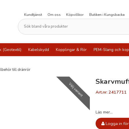
Kundtjänst
Om oss
Köpvillkor
Butiken i Kungsbacka
k (Geotextil)
Kabelskydd
Kopplingar & Rör
PEM-Slang och kop
llbehör till dränrör
Skarvmuf
Välj variant
Art.nr: 2417711
Läs mer...
Logga in för 