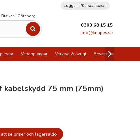
Logga in /
Kundansökan
Butiken i Göteborg
0300 68 15 15
info@knapes.se
plingar
Vattenpumpar
Verktyg & övrigt
Bevattning
Utförsälj
f kabelskydd 75 mm (75mm)
att se priser och lagersaldo