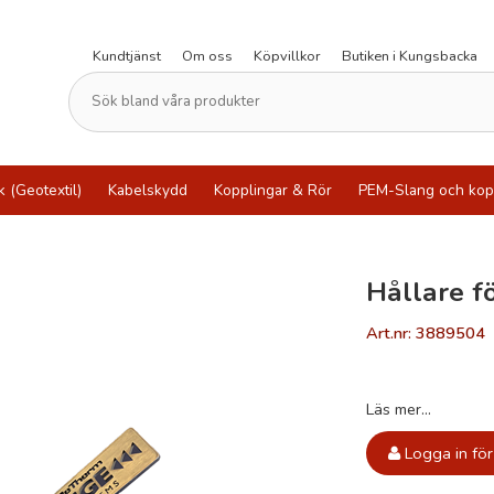
Kundtjänst
Om oss
Köpvillkor
Butiken i Kungsbacka
k (Geotextil)
Kabelskydd
Kopplingar & Rör
PEM-Slang och kop
Hållare f
Art.nr: 3889504
Läs mer...
Logga in för 