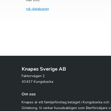
Mer info:
rsk-databasen
Knapes Sverige AB
Faktorvägen 2
43437 Kungsbacka
Om oss
Knapes är ett familjeföretag beläget i Kungsbacka och
Göteborg. Vi verkar huvudsakligen som återförsäljare 