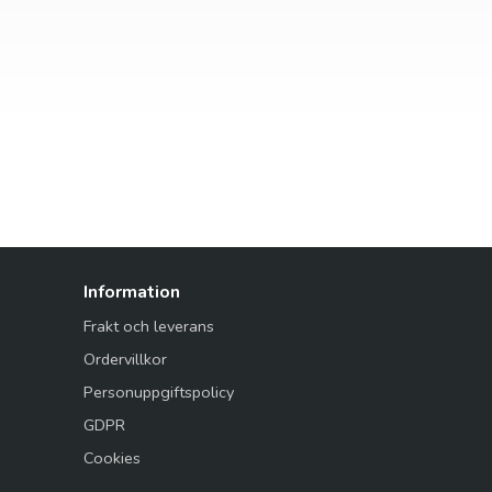
Information
Frakt och leverans
Ordervillkor
Personuppgiftspolicy
GDPR
Cookies