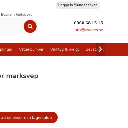
Logga in /
Kundansökan
Butiken i Göteborg
0300 68 15 15
info@knapes.se
plingar
Vattenpumpar
Verktyg & övrigt
Bevattning
Utförsälj
ör marksvep
att se priser och lagersaldo