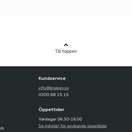
Till toppen
Kundservice
info@knapes.se
0300 68 15 15
Öppettider
Vardagar 06.30-16.00
Se nyheter för avvikande öppettider
och