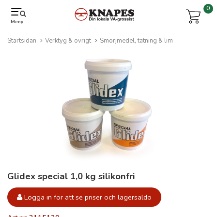
0
Meny
Startsidan
Verktyg & övrigt
Smörjmedel, tätning & lim
Glidex special 1,0 kg silikonfri
Logga in för att se priser och lagersaldo