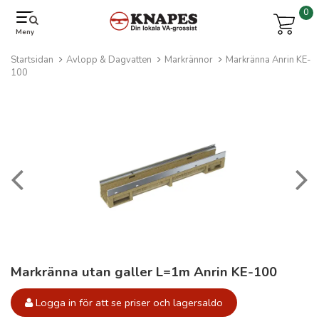
0
Meny
Startsidan
Avlopp & Dagvatten
Markrännor
Markränna Anrin KE-
100
Markränna utan galler L=1m Anrin KE-100
Logga in för att se priser och lagersaldo