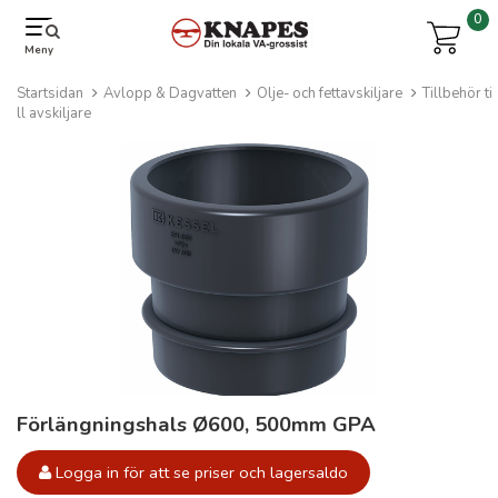
0
Meny
Startsidan
Avlopp & Dagvatten
Olje- och fettavskiljare
Tillbehör ti
ll avskiljare
Förlängningshals Ø600, 500mm GPA
Logga in för att se priser och lagersaldo