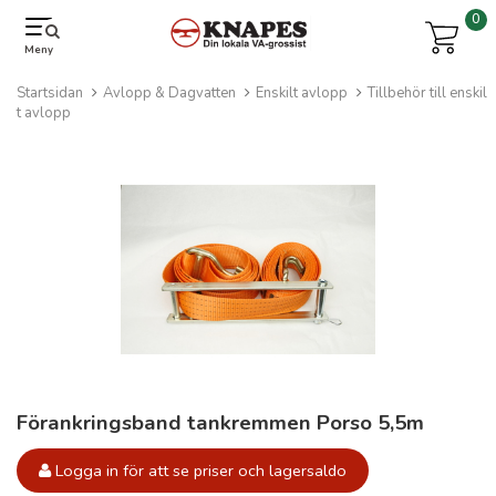
0
Meny
Startsidan
Avlopp & Dagvatten
Enskilt avlopp
Tillbehör till enskil
t avlopp
Förankringsband tankremmen Porso 5,5m
Logga in för att se priser och lagersaldo