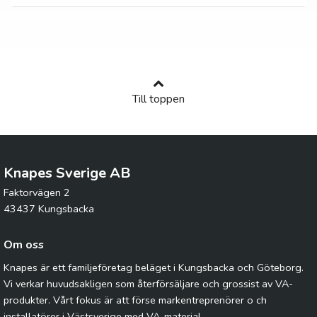
Till toppen
Knapes Sverige AB
Faktorvägen 2
43437 Kungsbacka
Om oss
Knapes är ett familjeföretag beläget i Kungsbacka och Göteborg.
Vi verkar huvudsakligen som återförsäljare och grossist av VA-
produkter. Vårt fokus är att förse markentreprenörer o ch
installatörer i Västsverige med VA-material.