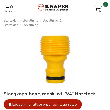
0
Meny
Startsidan
Bevattning
Bevattning_1
Startsidan
Bevattning
Slangkopp. hane, redsk uvt. 3/4" Hozelock
Logga in för att se priser och lagersaldo