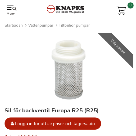
0
Meny
Startsidan
Vattenpumpar
Tillbehör pumpar
Välj variant
Sil för backventil Europa R25 (R25)
Logga in för att se priser och lagersaldo