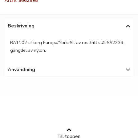
Art.nr: 5662598
Beskrivning
BA1102 silkorg Europa/York. Sil av rostfritt stål SS2333,
gängdel av nylon.
Användning
Till toppen