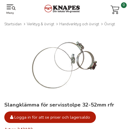
0
Meny
Startsidan
Verktyg & övrigt
Handverktyg och övrigt
Övrigt
Slangklämma för servisstolpe 32-52mm rfr
Logga in för att se priser och lagersaldo