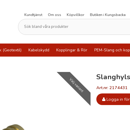
Kundtjänst
Om oss
Köpvillkor
Butiken i Kungsbacka
k (Geotextil)
Kabelskydd
Kopplingar & Rör
PEM-Slang och kop
Slanghyl
Välj variant
Art.nr: 2174431
Logga in för 