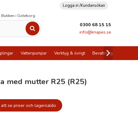
Logga in /
Kundansökan
Butiken i Göteborg
0300 68 15 15
info@knapes.se
plingar
Vattenpumpar
Verktyg & övrigt
Bevattning
Utförsälj
sa med mutter R25 (R25)
att se priser och lagersaldo