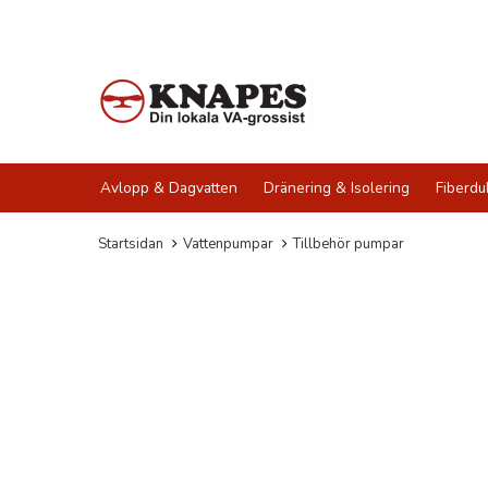
Avlopp & Dagvatten
Dränering & Isolering
Fiberdu
Startsidan
Vattenpumpar
Tillbehör pumpar