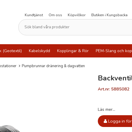
Kundtjänst
Om oss
Köpvillkor
Butiken i Kungsbacka
k (Geotextil)
Kabelskydd
Kopplingar & Rör
PEM-Slang och kop
stationer
Pumpbrunnar dränering & dagvatten
Backventi
Art.nr: 5885082
Läs mer...
Logga in för 