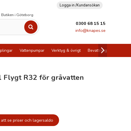
Logga in /
Kundansökan
Butiken i Göteborg
0300 68 15 15
info@knapes.se
plingar
Vattenpumpar
Verktyg & övrigt
Bevattning
Utförsälj
l Flygt R32 för gråvatten
att se priser och lagersaldo