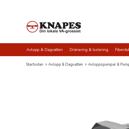
Avlopp & Dagvatten
Dränering & Isolering
Fiberdu
Startsidan
Avlopp & Dagvatten
Avloppspumpar & Pump